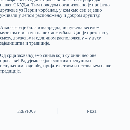
нашег СКУД-а. Тим поводом организовано је пријатно
дружење уз Перин чорбанац, у ком смо сви заједно
уживали у лепом расположењу и добром друштву.
Атмосфера је била изванредна, испуњена веселом
музиком и играма наших ансамбала. Дан је протекао у
смеху, дружењу и одличном расположењу – у духу
заједништва и традиције.
Од срца захваљујемо свима који су били део ове
прославе! Радујемо се још многим тренуцима
испуњеним радошћу, пријатељством и неговањем наше
традиције.
PREVIOUS
NEXT