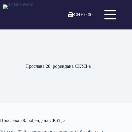
Skip
to
content
CHF
0.00
Shopping
cart
Прослава 28. рођендана СКУД-а
Прослава 28. рођендана СКУД-а
10. маја 2026. године прославили смо 28. рођендан