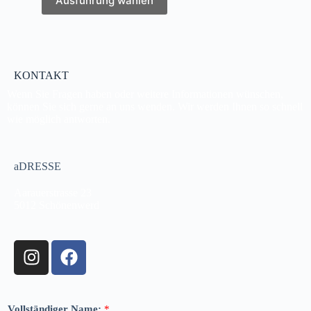
Ausführung wählen
KONTAKT
Wenn Sie Fragen haben oder weitere Informationen wünschen,
können Sie sich gerne an uns wenden. Wir werden Ihnen so schnell
wie möglich antworten.
aDRESSE
Aarauerstrasse 23
5012 Schönenwerd
Vollständiger Name:
*