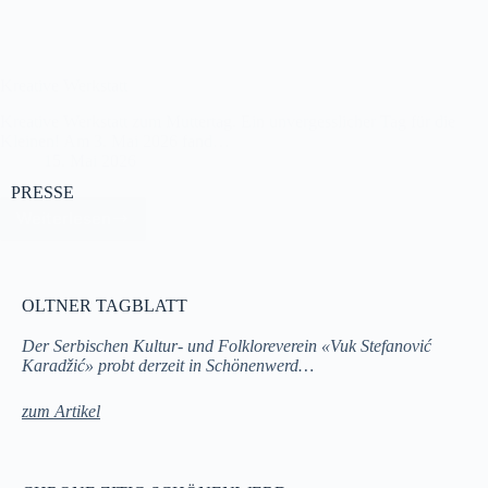
Kreative Werkstatt
Kreative Werkstatt zum Muttertag. Ein unvergesslicher Tag für die
Kleinen! Am 3. Mai 2026 fand…
15. Mai 2026
PRESSE
Weiterlesen
OLTNER TAGBLATT
Der Serbischen Kultur- und Folkloreverein «Vuk Stefanović
Karadžić» probt derzeit in Schönenwerd…
zum Artikel