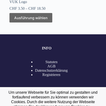
VUK Logo
Preisspanne:
CHF
3.50
–
CHF
18.50
CHF 3.50
Dieses
bis
Ausführung wählen
Produkt
CHF 18.50
weist
mehrere
Varianten
auf.
Die
Optionen
INFO
können
auf
der
Produktseite
Statuten
gewählt
AGB
werden
Datenschutzerklärung
Registrieren
KONTAKT
Um unsere Webseite für Sie optimal zu gestalten und
fortlaufend verbessern zu können verwenden wir
Cookies. Durch die weitere Nutzung der Webseite
SKUD VSK SCHÖNENWERD